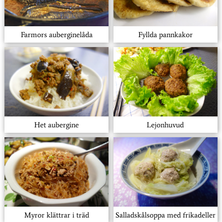
Farmors auberginelåda
Fyllda pannkakor
Het aubergine
Lejonhuvud
Myror klättrar i träd
Salladskålsoppa med frikadeller