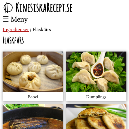
KinesiskaRecept.se
Meny
Ingredienser
Fläskfärs
Fläskfärs
Baozi
Dumplings