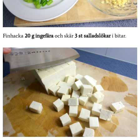
Finhacka
20 g ingefära
och skär
3 st salladslökar
i bitar.