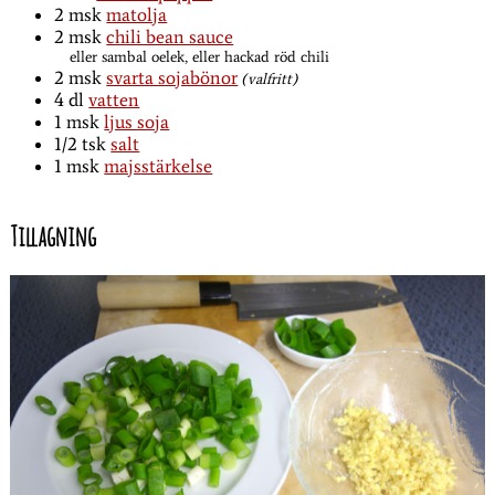
2
msk
matolja
2
msk
chili bean sauce
eller sambal oelek, eller hackad röd chili
2
msk
svarta sojabönor
(valfritt)
4
dl
vatten
1
msk
ljus soja
1/2
tsk
salt
1
msk
majsstärkelse
Tillagning