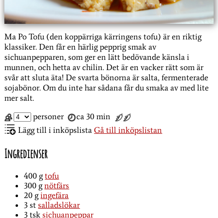
Ma Po Tofu (den koppärriga kärringens tofu) är en riktig
klassiker. Den får en härlig pepprig smak av
sichuanpepparen, som ger en lätt bedövande känsla i
munnen, och hetta av chilin. Det är en vacker rätt som är
svår att sluta äta! De svarta bönorna är salta, fermenterade
sojabönor. Om du inte har sådana får du smaka av med lite
mer salt.
personer
ca 30 min
Lägg till i inköpslista
Gå till inköpslistan
Ingredienser
400
g
tofu
300
g
nötfärs
20
g
ingefära
3
st
salladslökar
3
tsk
sichuanpeppar