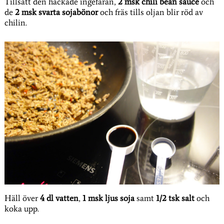
Tillsätt den hackade ingefäran,
2 msk chili bean sauce
och
de
2 msk svarta sojabönor
och fräs tills oljan blir röd av
chilin.
Häll över
4 dl vatten
,
1 msk ljus soja
samt
1/2 tsk salt
och
koka upp.