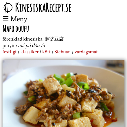
KinesiskaRecept.se
Meny
Mapo doufu
förenklad kinesiska:
麻婆豆腐
pinyin:
má pó dòu fu
festligt
klassiker
kött
Sichuan
vardagsmat