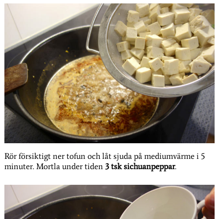
Rör försiktigt ner tofun och låt sjuda på mediumvärme i 5
minuter. Mortla under tiden
3 tsk sichuanpeppar
.