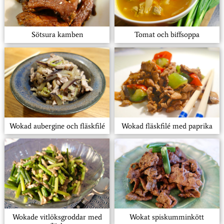
Sötsura kamben
Tomat och biffsoppa
Wokad aubergine och fläskfilé
Wokad fläskfilé med paprika
Wokade vitlöksgroddar med
Wokat spiskumminkött