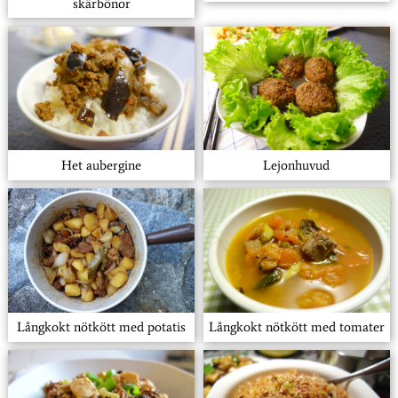
skärbönor
Het aubergine
Lejonhuvud
Långkokt nötkött med potatis
Långkokt nötkött med tomater