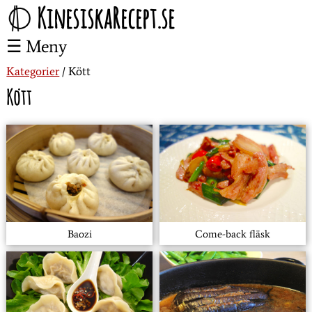
KinesiskaRecept.se
Meny
Kategorier
Kött
Kött
Baozi
Come-back fläsk