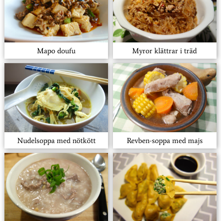
Mapo doufu
Myror klättrar i träd
Nudelsoppa med nötkött
Revben-soppa med majs