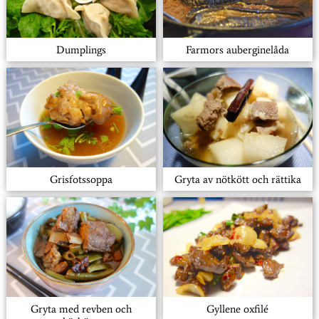
Dumplings
Farmors auberginelåda
Grisfotssoppa
Gryta av nötkött och rättika
Gryta med revben och
Gyllene oxfilé