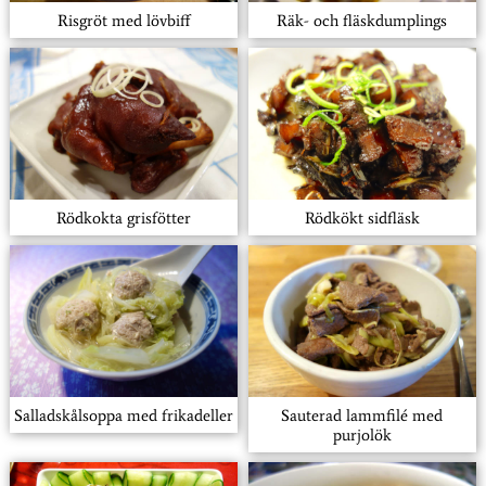
Risgröt med lövbiff
Räk- och fläskdumplings
Rödkokta grisfötter
Rödkökt sidfläsk
Salladskålsoppa med frikadeller
Sauterad lammfilé med
purjolök