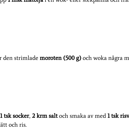
r den strimlade
moroten (500 g)
och woka några mi
1 tsk socker
,
2 krm salt
och smaka av med
1 tsk ris
tt och ris.