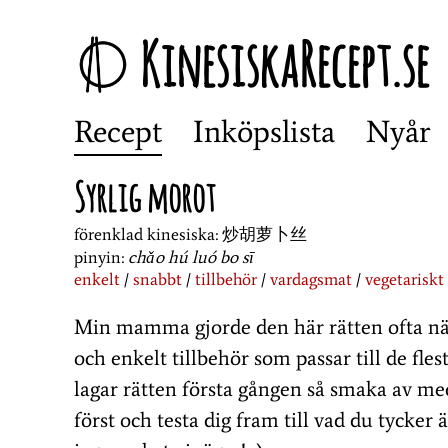
KinesiskaRecept.se
Recept
Inköpslista
Nyår
Syrlig morot
förenklad kinesiska:
炒胡萝卜丝
pinyin:
chǎo hú luó bo sī
enkelt
snabbt
tillbehör
vardagsmat
vegetariskt
Min mamma gjorde den här rätten ofta när j
och enkelt tillbehör som passar till de fles
lagar rätten första gången så smaka av med
först och testa dig fram till vad du tycker 