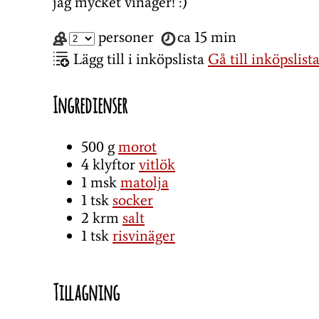
jag mycket vinäger! :)
personer
ca 15 min
Lägg till i inköpslista
Gå till inköpslist
Ingredienser
500
g
morot
4
klyftor
vitlök
1
msk
matolja
1
tsk
socker
2
krm
salt
1
tsk
risvinäger
Tillagning