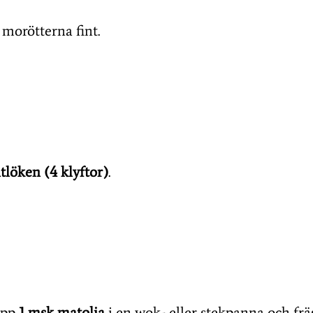
 morötterna fint.
itlöken (4 klyftor)
.
upp
1 msk matolja
i en wok- eller stekpanna och frä