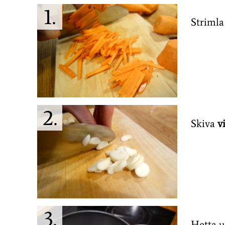
Strimla
Skiva
v
Hetta 