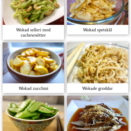
Wokad selleri med
Wokad spetskål
cachewnötter
Wokad zucchini
Wokade groddar