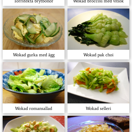
Torrstekta brytbönor
Wokad broccoli med vitlök
Wokad gurka med ägg
Wokad pak choi
Wokad romansallad
Wokad selleri