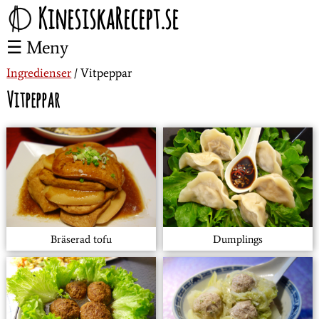
KinesiskaRecept.se
Meny
Ingredienser
Vitpeppar
Vitpeppar
Bräserad tofu
Dumplings