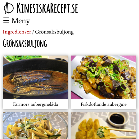
KinesiskaRecept.se
Meny
Ingredienser
Grönsaksbuljong
Grönsaksbuljong
Farmors auberginelåda
Fiskdoftande aubergine